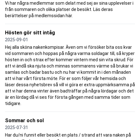
Vi har några medlemmar som delat med sej av sina upplevelser i
från sommaren och olika platser de besökt. Läs deras
berättelser på medlemssidan här.
Hösten gör sitt intåg
2025-09-01
Hej alla sköna nakenkompisar. Även om vi försöker bita oss kvar
vid sommaren och hoppas på några varma soldagar till, så kryper
hösten in och strax efter kommer vintern med sin vita skrud. För
att vi ändå ska njuta och minnas sommarens värme så brukar vi
samlas och badar bastu och nu har vi kommit in i den månaden
att vi har vårt första möte. För er som följer vår hemsida och
läser dessa nyhetsbrev så vill vi göra er extra uppmärksamma på
att vi har denna vinter även badträffar på några lördagar och det
är en lördag då vi ses för första gången med samma tider som
tidigare.
Sommar och sol
2025-07-31
Har du/ni funnit eller besökt en plats / strand att vara naken på