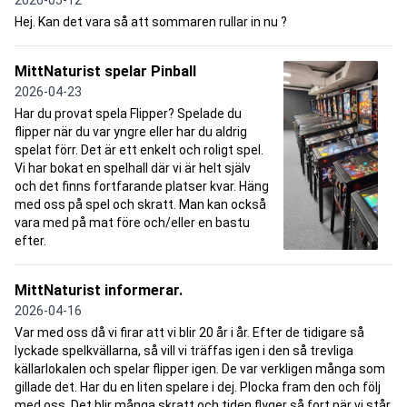
2026-05-12
Hej. Kan det vara så att sommaren rullar in nu ?
MittNaturist spelar Pinball
2026-04-23
Har du provat spela Flipper? Spelade du
flipper när du var yngre eller har du aldrig
spelat förr. Det är ett enkelt och roligt spel.
Vi har bokat en spelhall där vi är helt själv
och det finns fortfarande platser kvar. Häng
med oss på spel och skratt. Man kan också
vara med på mat före och/eller en bastu
efter.
MittNaturist informerar.
2026-04-16
Var med oss då vi firar att vi blir 20 år i år. Efter de tidigare så
lyckade spelkvällarna, så vill vi träffas igen i den så trevliga
källarlokalen och spelar flipper igen. De var verkligen många som
gillade det. Har du en liten spelare i dej. Plocka fram den och följ
med oss. Det blir många skratt och tiden flyger så fort när vi står